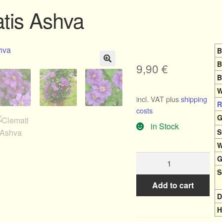
tis Ashva
B
B
9,90
€
🔍
B
W
incl. VAT
plus
shipping
R
costs
G
in Stock
S
W
Clematis
G
Ashva
S
quantity
Add to cart
D
H