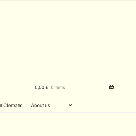
0,00
€
0 items
t Clematis
About us