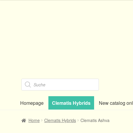
Skip
Skip
to
to
navigation
content
Products
search
Homepage
Clematis Hybrids
New catalog on
Home
Clematis Hybrids
Clematis Ashva