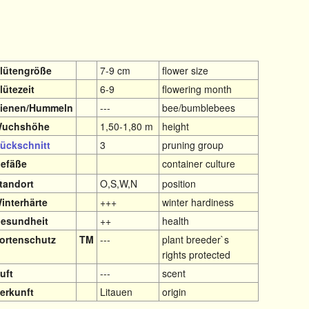
lütengröße
7-9 cm
flower size
lütezeit
6-9
flowering month
ienen/Hummeln
---
bee/bumblebees
uchshöhe
1,50-1,80 m
height
ückschnitt
3
pruning group
efäße
container culture
tandort
O,S,W,N
position
interhärte
+++
winter hardiness
esundheit
++
health
ortenschutz
TM
---
plant breeder`s
rights protected
uft
---
scent
erkunft
Litauen
origin