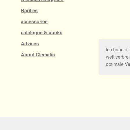
Rarities
accessories
catalogue & books
Advices
Ich habe di
About Clematis
weit verbre
optimale V