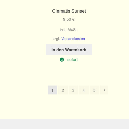
Clematis Sunset
9,50
€
inkl. MwSt.
zzgl.
Versandkosten
In den Warenkorb
sofort
1
2
3
4
5