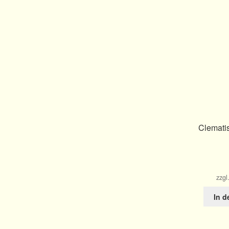
Clemati
zzgl
In 