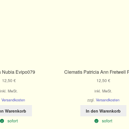
s Nubia Evipo079
Clematis Patricia Ann Fretwel
12,50
€
12,50
€
inkl. MwSt.
inkl. MwSt.
.
Versandkosten
zzgl.
Versandkosten
den Warenkorb
In den Warenkorb
sofort
sofort