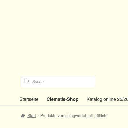
Zur
Zum
Navigation
Inhalt
springen
springen
Products
search
Startseite
Clematis-Shop
Katalog online 25/2
Start
Produkte verschlagwortet mit „rötlich“