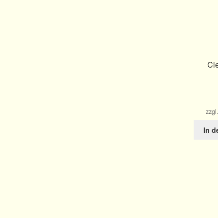
Cl
zzgl
In 