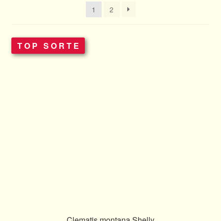
1
2
Kontakt
Termine
Allgemeines
Ratgeber
Über Clematis
Über uns
Warenkorb
Clematis montana Shelly