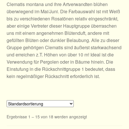
Clematis montana und ihre Artverwandten blühen
Clematis Stauden / Herbaceous
überwiegend im Mai/Juni. Die Farbauswahl ist mit Weiß
bis zu verschiedenen Rosatönen relativ eingeschränkt,
Clematis Viticella
aber einige Vertreter dieser Hauptgruppe überraschen
uns mit einem angenehmen Blütenduft, andere mit
Clematis Texensis & Viorna
gefüllten Blüten oder dunkler Belaubung. Alle zu dieser
Gruppe gehörigen Clematis sind äußerst starkwachsend
Clematis Orientalis, Tang
und erreichen z.T. Höhen von über 10 m! Ideal ist die
Verwendung für Pergolen oder in Bäume hinein. Die
Sondergruppe
Einstufung in die Rückschnittgruppe 1 bedeutet, dass
kein regelmäßiger Rückschnitt erforderlich ist.
Clematis Immergrüne
Zubehör
Kataloge & Bücher
Ergebnisse 1 – 15 von 18 werden angezeigt
Katalog online 2025