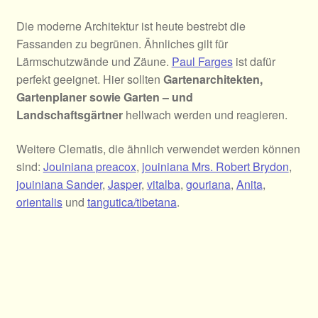
Die moderne Architektur ist heute bestrebt die
Fassanden zu begrünen. Ähnliches gilt für
Lärmschutzwände und Zäune.
Paul Farges
ist dafür
perfekt geeignet. Hier sollten
Gartenarchitekten,
Gartenplaner sowie Garten – und
Landschaftsgärtner
hellwach werden und reagieren.
Weitere Clematis, die ähnlich verwendet werden können
sind:
Jouiniana preacox
,
jouiniana Mrs. Robert Brydon
,
jouiniana Sander
,
Jasper
,
vitalba
,
gouriana
,
Anita
,
orientalis
und
tangutica/tibetana
.