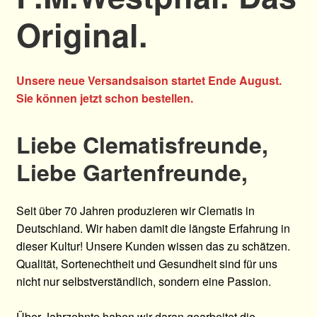
Allgemeines
Original.
Ratgeber
Unsere neue Versandsaison startet Ende August.
Über Clematis
Sie können jetzt schon bestellen.
Über uns
Liebe Clematisfreunde,
Liebe Gartenfreunde,
Warenkorb
Seit über 70 Jahren produzieren wir Clematis in
Deutschland. Wir haben damit die längste Erfahrung in
dieser Kultur! Unsere Kunden wissen das zu schätzen.
Qualität, Sortenechtheit und Gesundheit sind für uns
nicht nur selbstverständlich, sondern eine Passion.
Über Jahrzehnte haben wir daran gearbeitet die