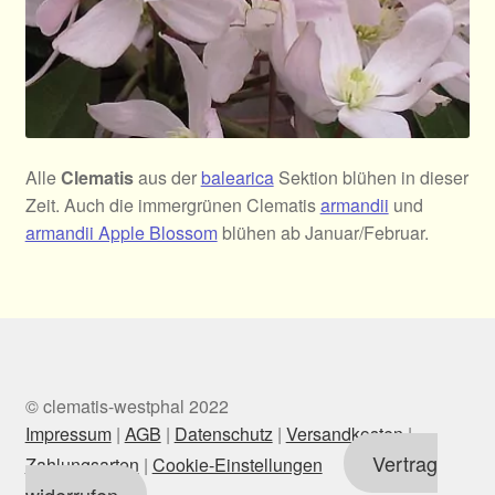
Alle
Clematis
aus der
balearica
Sektion blühen in dieser
Zeit. Auch die immergrünen Clematis
armandii
und
armandii Apple Blossom
blühen ab Januar/Februar.
© clematis-westphal 2022
Impressum
|
AGB
|
Datenschutz
|
Versandkosten
|
Vertrag
Zahlungsarten
|
Cookie-Einstellungen