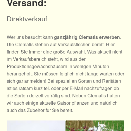
Versand:
Allgemeines
Direktverkauf
Ratgeber
Wer uns besucht kann
ganzjährig Clematis erwerben
.
Über Clematis
Die Clematis stehen auf Verkaufstischen bereit. Hier
finden Sie immer eine große Auswahl. Was aktuell nicht
Über uns
im Verkaufsbereich steht, wird aus den
Produktionsgewächshäusern in wenigen Minuten
Warenkorb
herangeholt. Sie müssen folglich nicht lange warten oder
sich gar anmelden! Bei speziellen Sorten und Raritäten
ist es ratsam kurz tel. oder per E-Mail nachzufragen ob
die Sorten derzeit vorrätig sind. Neben Clematis halten
wir auch einige aktuelle Saisonpflanzen und natürlich
auch das Zubehör für Sie bereit.