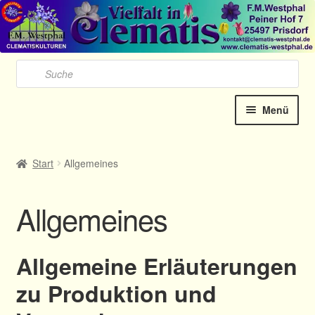
Zu
Zu
Nav
Inh
spr
spr
Products
search
Menü
Startseite
Start
Allgemeines
Unter
Clematis-Shop
öffnen
Allgemeines
Katalog online 2025
Kontakt
Allgemeine Erläuterungen
zu Produktion und
Termine