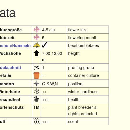
ata
lütengröße
4-5 cm
flower size
lütezeit
5
flowering month
ienen/Hummeln
bee/bumblebees
uchshöhe
7,00-12,00
height
m
ückschnitt
1
pruning group
efäße
---
container culture
tandort
O,S,W,N
position
interhärte
++
winter hardiness
esundheit
+++
health
ortenschutz
TM
---
plant breeder`s
rights protected
uft
+++
scent