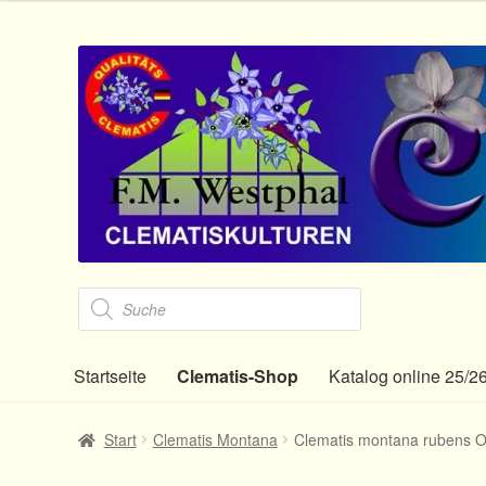
Zur
Zum
Navigation
Inhalt
springen
springen
Products
search
Startseite
Clematis-Shop
Katalog online 25/2
Start
Clematis Montana
Clematis montana rubens O