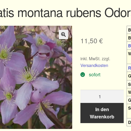
tis montana rubens Odor
B
B
11,50
€
🔍
B
W
inkl. MwSt.
zzgl.
Versandkosten
R
sofort
G
S
W
Clematis
montana
G
rubens
S
In den
Odorata
Warenkorb
Menge
D