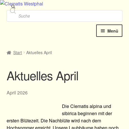
Zu
Zu
Nav
Inh
Products
search
spr
spr
Menü
Startseite
Start
Aktuelles April
Unter
Clematis-Shop
öffnen
Aktuelles April
Neu Katalog online 2025
Kontakt
April 2026
Termine
Die Clematis alpina und
sibirica beginnen mit der
ersten Blütezeit. Die Nachblüte wird nach dem
Allgemeines
Hochsommer erreicht. Unsere Laubbäume haben noch