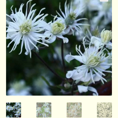
🔍
General
Advices
About Clematis
About us
Cart