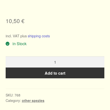
10,50
€
incl. VAT
plus
shipping costs
in Stock
Clematis
hex.
x
Add to cart
flammula
Arietta
quantity
SKU:
768
Category:
other spezies