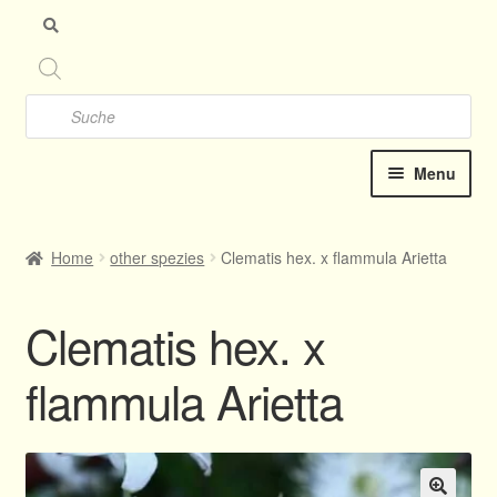
Sk
Sk
to
to
nav
con
Products
search
Menu
Homepage
Home
other spezies
Clematis hex. x flammula Arietta
Expan
Clematis Hybrids
child
Clematis hex. x
menu
New catalog online 2025
flammula Arietta
Contact
Dates