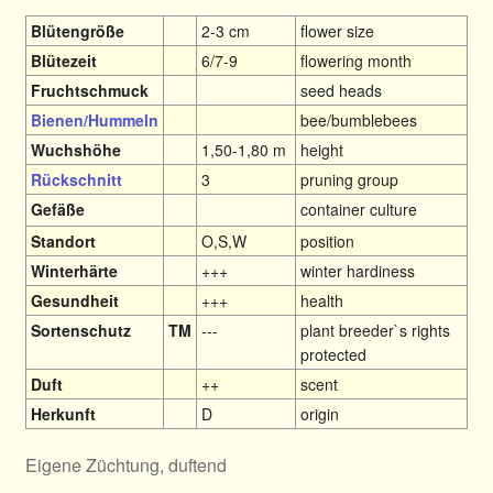
Blütengröße
2-3 cm
flower size
Blütezeit
6/7-9
flowering month
Fruchtschmuck
seed heads
Bienen/Hummeln
bee/bumblebees
Wuchshöhe
1,50-1,80 m
height
Rückschnitt
3
pruning group
Gefäße
container culture
Standort
O,S,W
position
Winterhärte
+++
winter hardiness
Gesundheit
+++
health
Sortenschutz
TM
---
plant breeder`s rights
protected
Duft
++
scent
Herkunft
D
origin
Eigene Züchtung, duftend