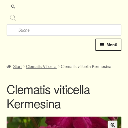
Zu
Zu
Nav
Inh
spr
spr
Products
search
Menü
Startseite
Start
Clematis Viticella
Clematis viticella Kermesina
Clematis-Shop
Clematis viticella
Katalog online 2025
Kermesina
Kontakt
Termine