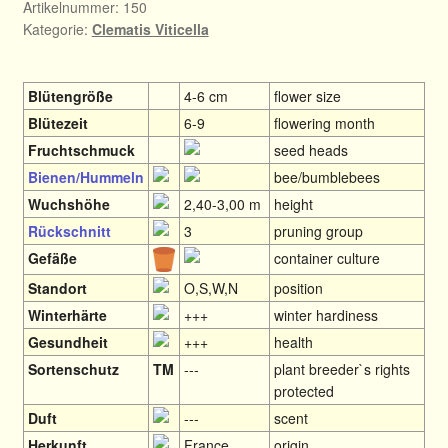
Artikelnummer:
150
Kategorie:
Clematis Viticella
Blütengröße
4-6 cm
flower size
Blütezeit
6-9
flowering month
Fruchtschmuck
seed heads
Bienen/Hummeln
bee/bumblebees
Wuchshöhe
2,40-3,00 m
height
Rückschnitt
3
pruning group
Gefäße
container culture
Standort
O,S,W,N
position
Winterhärte
+++
winter hardiness
Gesundheit
+++
health
Sortenschutz
TM
---
plant breeder`s rights
protected
Duft
---
scent
Herkunft
France
origin