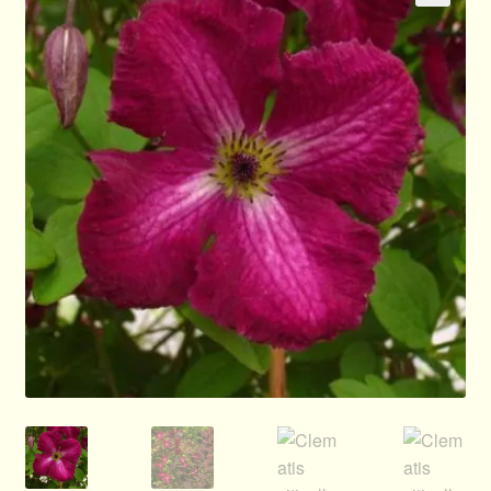
🔍
Allgemeines
Ratgeber
Über Clematis
Über uns
Warenkorb