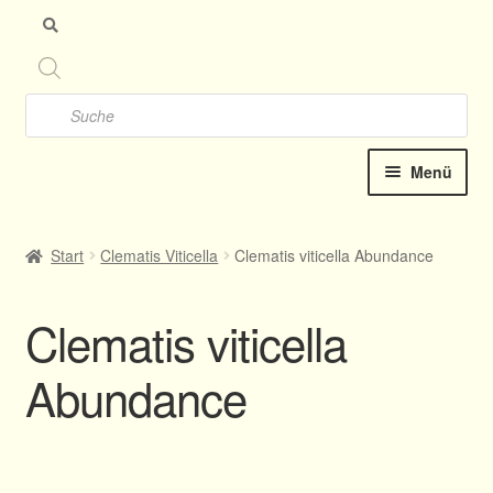
Zu
Zu
Nav
Inh
spr
spr
Products
search
Menü
Startseite
Start
Clematis Viticella
Clematis viticella Abundance
Clematis-Shop
Clematis viticella
Katalog online 2025
Abundance
Kontakt
Termine