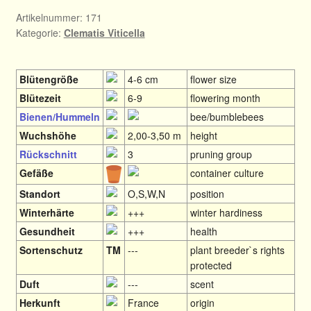
Artikelnummer:
171
Kategorie:
Clematis Viticella
Blütengröße
4-6 cm
flower size
Blütezeit
6-9
flowering month
Bienen/Hummeln
bee/bumblebees
Wuchshöhe
2,00-3,50 m
height
Rückschnitt
3
pruning group
Gefäße
container culture
Standort
O,S,W,N
position
Winterhärte
+++
winter hardiness
Gesundheit
+++
health
Sortenschutz
TM
---
plant breeder`s rights
protected
Duft
---
scent
Herkunft
France
origin