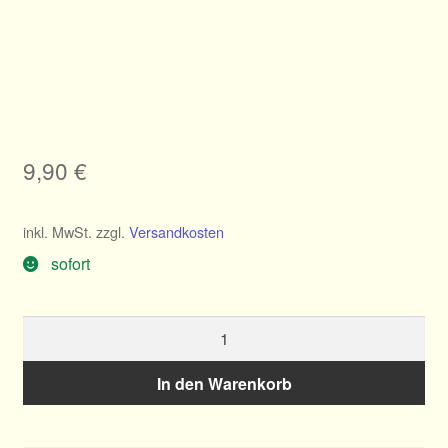
Allgemeines
Ratgeber
Über Clematis
9,90
€
Über uns
inkl. MwSt.
zzgl.
Versandkosten
Warenkorb
sofort
Clematis
viticella
Abundance
In den Warenkorb
Menge