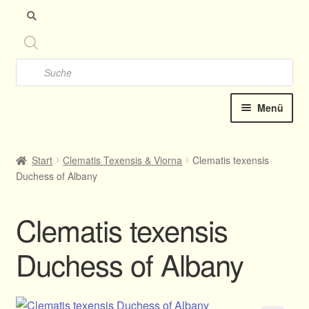
Zu
Zu
Nav
Inh
spr
spr
Products
search
Menü
Startseite
Start
Clematis Texensis & Viorna
Clematis texensis
Duchess of Albany
Clematis-Shop
Katalog online 2025
Clematis texensis
Kontakt
Duchess of Albany
Termine