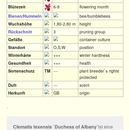
Blütezeit
6-9
flowering month
Bienen/Hummeln
bee/bumblebees
Wuchshöhe
1,80-2,80 m
height
Rückschnitt
3
pruning group
Gefäße
container culture
Standort
O,S,W
position
Winterhärte
+++
winter hardiness
Gesundheit
+++
health
Sortenschutz
TM
---
plant breeder`s rights
protected
Duft
---
scent
Herkunft
GB
origin
.
Clematis texensis `Duchess of Albany´
ist eine