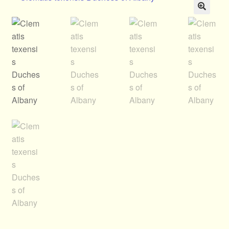
Allgemeines
🔍
Ratgeber
Über Clematis
Über uns
Warenkorb