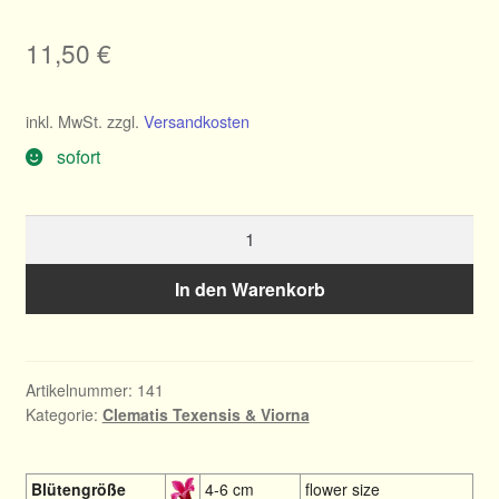
11,50
€
inkl. MwSt.
zzgl.
Versandkosten
sofort
Clematis
texensis
Duchess
In den Warenkorb
of
Albany
Menge
Artikelnummer:
141
Kategorie:
Clematis Texensis & Viorna
Blütengröße
4-6 cm
flower size