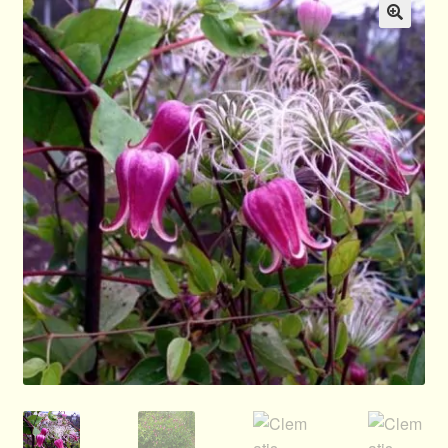
Allgemeines
🔍
Ratgeber
Über Clematis
Über uns
Warenkorb