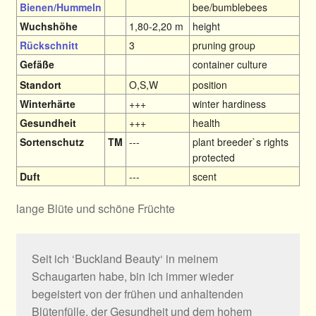
Bienen/Hummeln
bee/bumblebees
Wuchshöhe
1,80-2,20 m
height
Rückschnitt
3
pruning group
Gefäße
container culture
Standort
O,S,W
position
Winterhärte
+++
winter hardiness
Gesundheit
+++
health
Sortenschutz
TM
---
plant breeder`s rights
protected
Duft
---
scent
lange Blüte und schöne Früchte
Seit ich ‘Buckland Beauty‘ in meinem
Schaugarten habe, bin ich immer wieder
begeistert von der frühen und anhaltenden
Blütenfülle, der Gesundheit und dem hohem