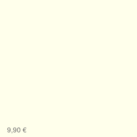
Allgemeines
Ratgeber
Über Clematis
Über uns
Warenkorb
9,90
€