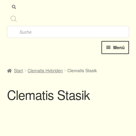
Zu
Zu
Nav
Inh
spr
spr
Products
search
Menü
Startseite
Start
Clematis Hybriden
Clematis Stasik
Clematis-Shop
Clematis Stasik
Neu Katalog online 2025
Kontakt
Termine