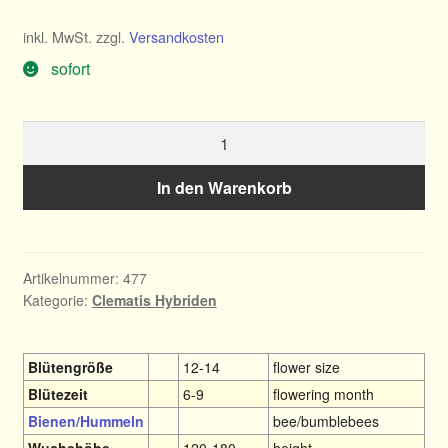
inkl. MwSt.
zzgl.
Versandkosten
sofort
Clematis
Stasik
Menge
In den Warenkorb
Artikelnummer:
477
Kategorie:
Clematis Hybriden
Blütengröße
12-14
flower size
Blütezeit
6-9
flowering month
Bienen/Hummeln
bee/bumblebees
Wuchshöhe
120-180
height