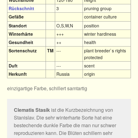
Rückschnitt
3
pruning group
Gefäße
container culture
Standort
O,S,W,N
position
Winterhärte
+++
winter hardiness
Gesundheit
++
health
Sortenschutz
TM
---
plant breeder`s rights
protected
Duft
---
scent
Herkunft
Russia
origin
einzigartige Farbe, schillert samtartig
Clematis Stasik
ist die Kurzbezeichnung von
Stanislav. Die sehr winterharte Sorte hat eine
bestechende dunkle Farbe die man nur schwer
reproduzieren kann. Die Blüten schillern sehr