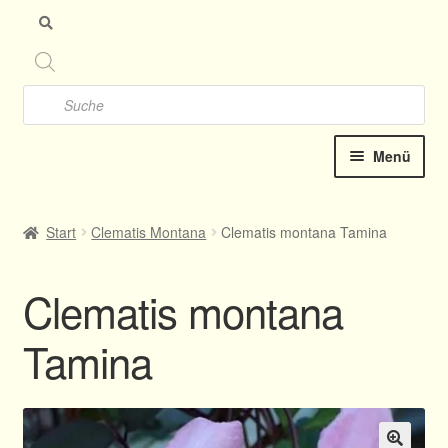
Zu
Zu
Nav
Inh
spr
spr
Products
search
Menü
Startseite
Start
Clematis Montana
Clematis montana Tamina
Clematis-Shop
Clematis montana
Katalog online 2025
Tamina
Kontakt
Termine