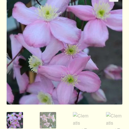
🔍
Allgemeines
Ratgeber
Über Clematis
Über uns
Warenkorb