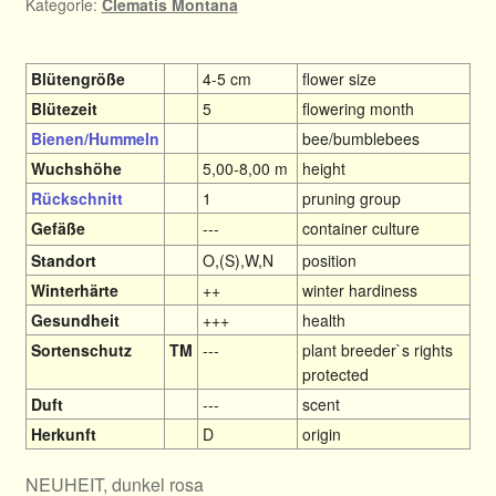
Kategorie:
Clematis Montana
Blütengröße
4-5 cm
flower size
Blütezeit
5
flowering month
Bienen/Hummeln
bee/bumblebees
Wuchshöhe
5,00-8,00 m
height
Rückschnitt
1
pruning group
Gefäße
---
container culture
Standort
O,(S),W,N
position
Winterhärte
++
winter hardiness
Gesundheit
+++
health
Sortenschutz
TM
---
plant breeder`s rights
protected
Duft
---
scent
Herkunft
D
origin
NEUHEIT, dunkel rosa