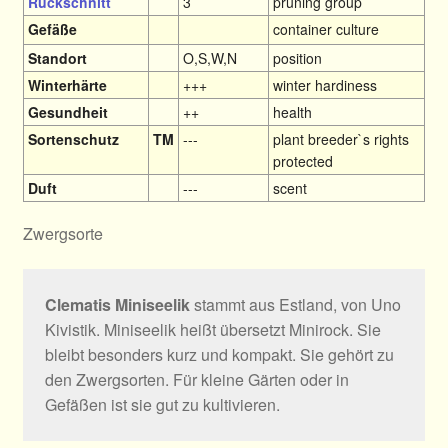
Rückschnitt
3
pruning group
Gefäße
container culture
Standort
O,S,W,N
position
Winterhärte
+++
winter hardiness
Gesundheit
++
health
Sortenschutz
TM
---
plant breeder`s rights
protected
Duft
---
scent
Zwergsorte
Clematis Miniseelik
stammt aus Estland, von Uno
Kivistik. Miniseelik heißt übersetzt Minirock. Sie
bleibt besonders kurz und kompakt. Sie gehört zu
den Zwergsorten. Für kleine Gärten oder in
Gefäßen ist sie gut zu kultivieren.