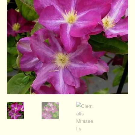
Allgemeines
Ratgeber
Über Clematis
Über uns
Warenkorb