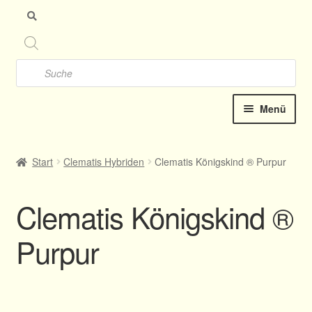
Zu
Zu
Nav
Inh
spr
spr
Products
search
Menü
Startseite
Start
Clematis Hybriden
Clematis Königskind ® Purpur
Clematis-Shop
Clematis Königskind ®
Neu Katalog online 2025
Purpur
Kontakt
Termine