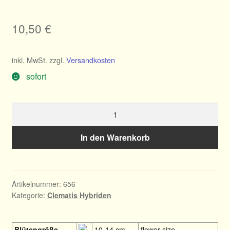
10,50
€
inkl. MwSt.
zzgl.
Versandkosten
sofort
Clematis
Königskind
®
In den Warenkorb
Purpur
Menge
Artikelnummer:
656
Kategorie:
Clematis Hybriden
Blütengröße
10-14 cm
flower size