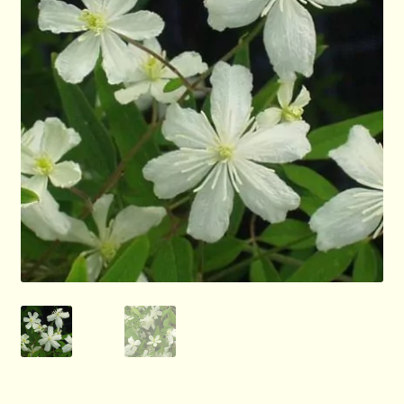
Allgemeines
Ratgeber
Über Clematis
Über uns
Warenkorb