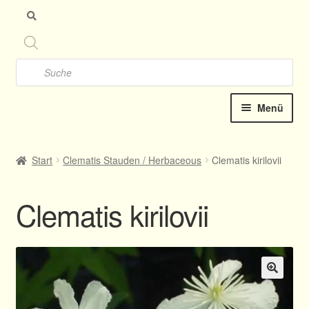
Zu
Zu
Nav
Inh
spr
spr
Products
search
Menü
Startseite
Start
Clematis Stauden / Herbaceous
Clematis kirilovii
Clematis-Shop
Clematis kirilovii
Katalog online 2025
Kontakt
Termine
🔍