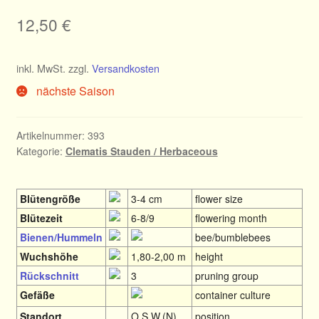
12,50
€
inkl. MwSt.
zzgl.
Versandkosten
nächste Saison
Artikelnummer:
393
Kategorie:
Clematis Stauden / Herbaceous
Blütengröße
3-4 cm
flower size
Blütezeit
6-8/9
flowering month
Bienen/Hummeln
bee/bumblebees
Wuchshöhe
1,80-2,00 m
height
Rückschnitt
3
pruning group
Gefäße
container culture
Standort
O,S,W.(N)
position