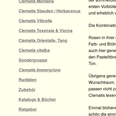
Clematis Montana
ersten Vorblüt
Clematis Stauden / Herbaceous
und erheblich 
Clematis Viticella
Die Kombinatio
Clematis Texensis & Viorna
Rosen in ihrer
Clematis Orientalis, Tang
Farb- und Blüh
Clematis vitalba
auch hier gene
den Pastelltön
Sondergruppe
Ton.
Clematis Immergrüne
Übrigens genet
Raritäten
Wunschtraum. 
passen nicht z
Zubehör
Clematis texen
Kataloge & Bücher
Einmal blühend
Ratgeber
schön die einm