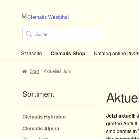
Zur
Zum
Navigation
Inhalt
Products
springen
springen
search
Startseite
Clematis-Shop
Katalog online 25/2
Start
Aktuelles Juni
Aktuel
Sortiment
Jetzt aktuell:
Clematis Hybriden
großen Auftrit
Clematis Alpina
sind bereits in
der sommerblüh