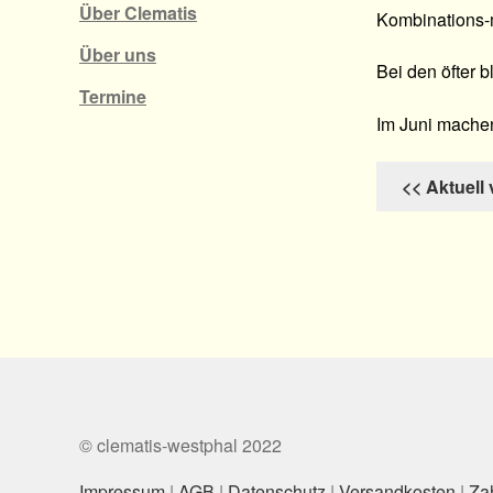
Über Clematis
Kombinations-m
Über uns
Bei den öfter 
Termine
Im Juni machen
<< Aktuell
© clematis-westphal 2022
Impressum
|
AGB
|
Datenschutz
|
Versandkosten
|
Za