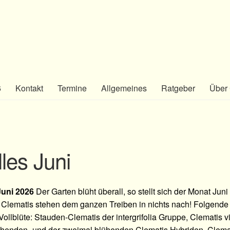
6
Kontakt
Termine
Allgemeines
Ratgeber
Über 
les Juni
 Juni 2026
Der Garten blüht überall, so stellt sich der Monat Ju
t. Clematis stehen dem ganzen Treiben in nichts nach! Folgend
 Vollblüte: Stauden-Clematis der intergrifolia Gruppe, Clematis vi
enden- und der zweimal blühenden Clematis Hybriden. Clematis