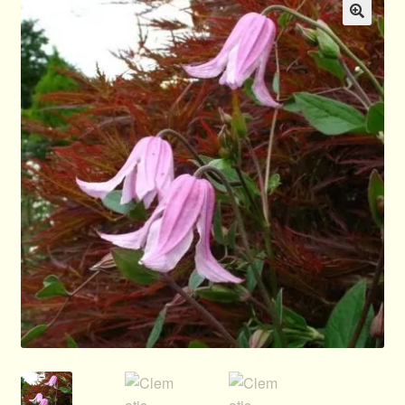
Allgemeines
🔍
Ratgeber
Über Clematis
Über uns
Warenkorb