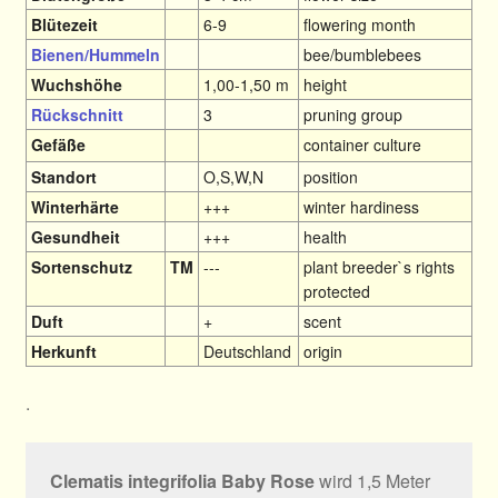
Blütezeit
6-9
flowering month
Bienen/Hummeln
bee/bumblebees
Wuchshöhe
1,00-1,50 m
height
Rückschnitt
3
pruning group
Gefäße
container culture
Standort
O,S,W,N
position
Winterhärte
+++
winter hardiness
Gesundheit
+++
health
Sortenschutz
TM
---
plant breeder`s rights
protected
Duft
+
scent
Herkunft
Deutschland
origin
.
Clematis integrifolia Baby Rose
wird 1,5 Meter