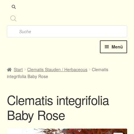
Zu
Zu
Nav
Inh
spr
spr
Products
search
Menü
Startseite
Start
Clematis Stauden / Herbaceous
Clematis
integrifolia Baby Rose
Clematis-Shop
Katalog online 2025
Clematis integrifolia
Kontakt
Baby Rose
Termine