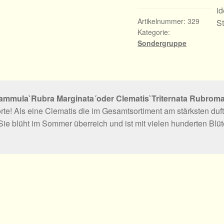
id
Artikelnummer:
329
S
Kategorie:
Sondergruppe
lammula`Rubra Marginata´oder Clematis`Triternata Rubroma
rte! Als eine Clematis die im Gesamtsortiment am stärksten duftet
Sie blüht im Sommer überreich und ist mit vielen hunderten Blüte