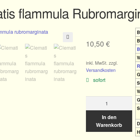
tis flammula Rubromargi
B
B
10,50
€
🔍
B
W
inkl. MwSt.
zzgl.
R
Versandkosten
G
sofort
S
W
Clematis
G
flammula
S
Rubromarginata
In den
Menge
D
Warenkorb
H