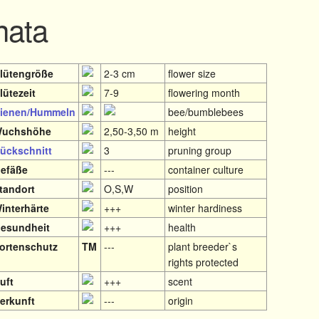
nata
lütengröße
2-3 cm
flower size
lütezeit
7-9
flowering month
ienen/Hummeln
bee/bumblebees
uchshöhe
2,50-3,50 m
height
ückschnitt
3
pruning group
efäße
---
container culture
tandort
O,S,W
position
interhärte
+++
winter hardiness
esundheit
+++
health
ortenschutz
TM
---
plant breeder`s
rights protected
uft
+++
scent
erkunft
---
origin