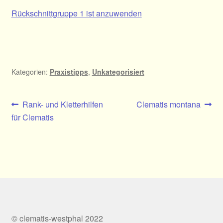
Rückschnittgruppe 1 ist anzuwenden
Kategorien:
Praxistipps
,
Unkategorisiert
Beitragsnavigation
Vorheriger
Nächster
Rank- und Kletterhilfen
Clematis montana
Beitrag:
Beitrag:
für Clematis
© clematis-westphal 2022