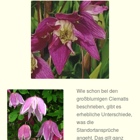
Allgemeines
Ratgeber
Über Clematis
Über uns
Warenkorb
Wie schon bei den
großblumigen Clematis
beschrieben, gibt es
erhebliche Unterschiede,
was die
Standortansprüche
angeht. Das gilt ganz