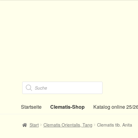
Zur
Zum
Navigation
Inhalt
springen
springen
Products
search
Startseite
Clematis-Shop
Katalog online 25/2
Start
Clematis Orientalis, Tang
Clematis tib. Anita