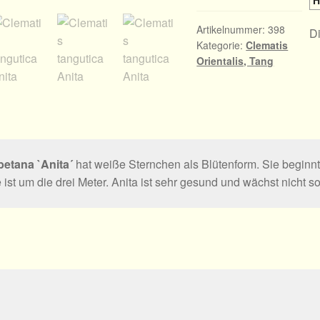
H
Artikelnummer:
398
Di
Kategorie:
Clematis
Orientalis, Tang
betana `Anita´
hat weiße Sternchen als Blütenform. Sie beginnt
st um die drei Meter. Anita ist sehr gesund und wächst nicht so