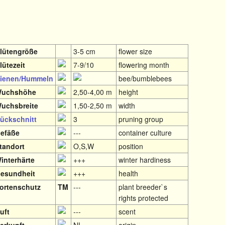
lütengröße
3-5 cm
flower size
lütezeit
7-9/10
flowering month
ienen/Hummeln
bee/bumblebees
uchshöhe
2,50-4,00 m
height
uchsbreite
1,50-2,50 m
width
ückschnitt
3
pruning group
efäße
---
container culture
tandort
O,S,W
position
interhärte
+++
winter hardiness
esundheit
+++
health
ortenschutz
TM
---
plant breeder`s
rights protected
uft
---
scent