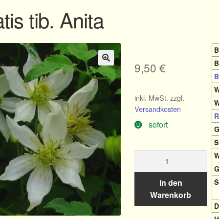
is tib. Anita
B
B
9,50
€
🔍
B
W
inkl. MwSt.
zzgl.
W
Versandkosten
R
sofort
G
S
Clematis
W
tib.
G
Anita
S
In den
Menge
Warenkorb
D