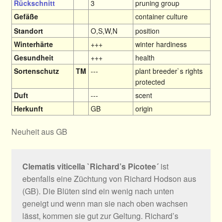
Rückschnitt
3
pruning group
Gefäße
container culture
Standort
O,S,W,N
position
Winterhärte
+++
winter hardiness
Gesundheit
+++
health
Sortenschutz
TM
---
plant breeder`s rights
protected
Duft
---
scent
Herkunft
GB
origin
Neuheit aus GB
Clematis viticella `Richard’s Picotee´
ist
ebenfalls eine Züchtung von Richard Hodson aus
(GB). Die Blüten sind ein wenig nach unten
geneigt und wenn man sie nach oben wachsen
lässt, kommen sie gut zur Geltung. Richard’s