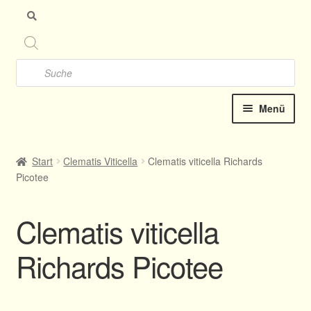
Zu
Zu
Nav
Inh
spr
spr
Products
search
Menü
Startseite
Start
Clematis Viticella
Clematis viticella Richards
Picotee
Clematis-Shop
Neu Katalog online 2025
Clematis viticella
Kontakt
Richards Picotee
Termine