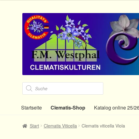
Zur
Zum
Navigation
Inhalt
springen
springen
Products
search
Startseite
Clematis-Shop
Katalog online 25/2
Start
Clematis Viticella
Clematis viticella Viola