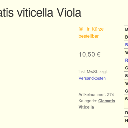
is viticella Viola
😐 in Kürze
B
bestellbar
B
B
10,50
€
W
R
G
inkl. MwSt.
zzgl.
S
Versandkosten
W
G
Artikelnummer:
274
S
Kategorie:
Clematis
Viticella
D
H