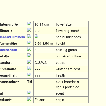
lütengröße
10-14 cm
flower size
lütezeit
6-9
flowering month
ienen/Hummeln
bee/bumblebees
uchshöhe
2,50-3,50 m
height
ückschnitt
3
pruning group
efäße
---
container culture
tandort
O,S,W,N
position
interhärte
+++
winter hardiness
esundheit
+++
health
ortenschutz
TM
---
plant breeder`s
rights protected
uft
---
scent
erkunft
Estonia
origin