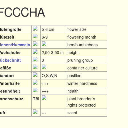
h BFCCCHA
lütengröße
5-6 cm
flower size
lütezeit
6-9
flowering month
ienen/Hummeln
bee/bumblebees
uchshöhe
2,50-3,50 m
height
ückschnitt
3
pruning group
efäße
container culture
tandort
O,S,W,N
position
interhärte
+++
winter hardiness
esundheit
+++
health
ortenschutz
TM
plant breeder`s
rights protected
uft
---
scent