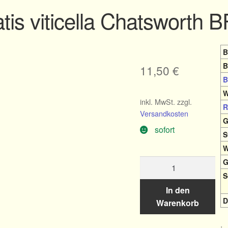
tis viticella Chatswort
B
B
11,50
€
B
W
inkl. MwSt.
zzgl.
R
Versandkosten
G
sofort
S
W
Clematis
G
viticella
S
Chatsworth
In den
BFCCCHA
D
Warenkorb
Menge
.