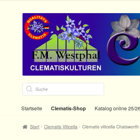
Zur
Zum
Navigation
Inhalt
springen
springen
Products
search
Startseite
Clematis-Shop
Katalog online 25/2
Start
Clematis Viticella
Clematis viticella Chatswor