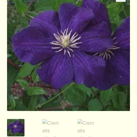
🔍
Allgemeines
Ratgeber
Über Clematis
Über uns
Warenkorb