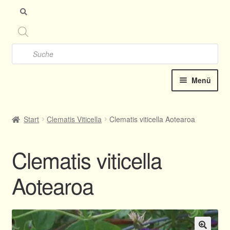
Zu
Zu
Nav
Inh
spr
spr
Products
search
Menü
Startseite
Start
Clematis Viticella
Clematis viticella Aotearoa
Clematis-Shop
Clematis viticella
Neu Katalog online 2025
Aotearoa
Kontakt
Termine