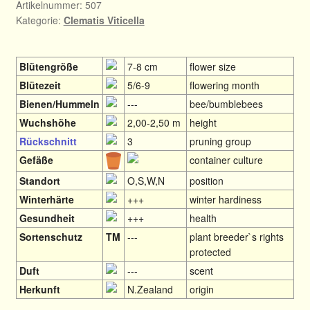
Artikelnummer:
507
Kategorie:
Clematis Viticella
Blütengröße
7-8 cm
flower size
Blütezeit
5/6-9
flowering month
Bienen/Hummeln
---
bee/bumblebees
Wuchshöhe
2,00-2,50 m
height
Rückschnitt
3
pruning group
Gefäße
container culture
Standort
O,S,W,N
position
Winterhärte
+++
winter hardiness
Gesundheit
+++
health
Sortenschutz
TM
---
plant breeder`s rights
protected
Duft
---
scent
Herkunft
N.Zealand
origin