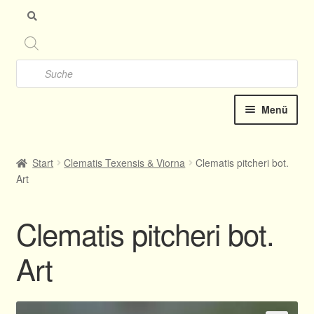
Zu
Zu
Nav
Inh
spr
spr
Products
search
Menü
Startseite
Start
Clematis Texensis & Viorna
Clematis pitcheri bot.
Art
Clematis-Shop
Neu Katalog online 2025
Clematis pitcheri bot.
Kontakt
Art
Termine