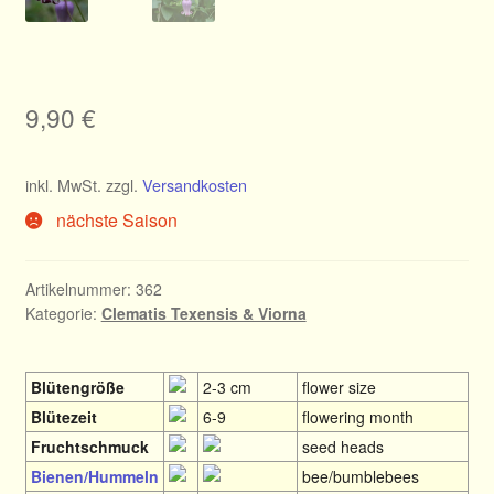
9,90
€
inkl. MwSt.
zzgl.
Versandkosten
nächste Saison
Artikelnummer:
362
Kategorie:
Clematis Texensis & Viorna
Blütengröße
2-3 cm
flower size
Blütezeit
6-9
flowering month
Fruchtschmuck
seed heads
Bienen/Hummeln
bee/bumblebees