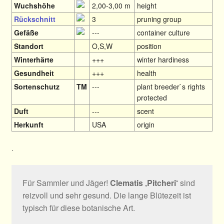
Wuchshöhe
2,00-3,00 m
height
Rückschnitt
3
pruning group
Gefäße
---
container culture
Standort
O,S,W
position
Winterhärte
+++
winter hardiness
Gesundheit
+++
health
Sortenschutz
TM
---
plant breeder`s rights
protected
Duft
---
scent
Herkunft
USA
origin
.
Für Sammler und Jäger!
Clematis ‚Pitcheri‘
sind
reizvoll und sehr gesund. Die lange Blütezeit ist
typisch für diese botanische Art.