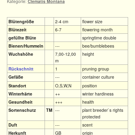
Kategorie:
Clematis Montana
Blütengröße
2-4 cm
flower size
Blütezeit
6-7
flowering month
gefüllte Blüte
springtime double
Bienen/Hummeln
---
bee/bumblebees
Wuchshöhe
7,00-12,00
height
m
Rückschnitt
1
pruning group
Gefäße
---
container culture
Standort
O,S,W,N
position
Winterhärte
++
winter hardiness
Gesundheit
+++
health
Sortenschutz
TM
---
plant breeder`s rights
protected
Duft
---
scent
Herkunft
GB
origin