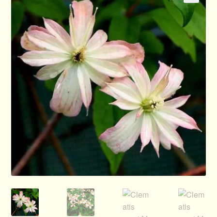
🔍
Allgemeines
Ratgeber
Über Clematis
Über uns
Warenkorb