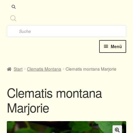
Zu
Zu
Nav
Inh
spr
spr
Products
search
Menü
Startseite
Start
Clematis Montana
Clematis montana Marjorie
Clematis-Shop
Clematis montana
Katalog online 2025
Marjorie
Kontakt
Termine