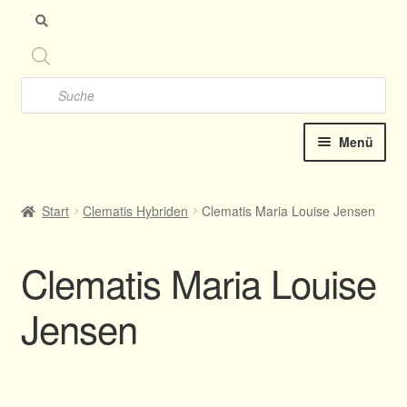
Zu
Zu
Nav
Inh
spr
spr
Products
search
Menü
Startseite
Start
Clematis Hybriden
Clematis Maria Louise Jensen
Clematis-Shop
Clematis Maria Louise
Katalog online 2025
Jensen
Kontakt
Termine