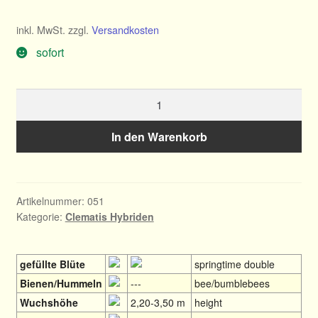
inkl. MwSt.
zzgl.
Versandkosten
sofort
Clematis
Maria
Louise
In den Warenkorb
Jensen
Menge
Artikelnummer:
051
Kategorie:
Clematis Hybriden
gefüllte Blüte
springtime double
Bienen/Hummeln
---
bee/bumblebees
Wuchshöhe
2,20-3,50 m
height