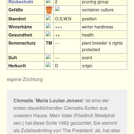
Rückschnitt
2
pruning group
Gefäße
container culture
Standort
O,S,W,N
position
Winterhärte
+++
winter hardiness
Gesundheit
++
health
Sortenschutz
TM
---
plant breeder`s rights
protected
Duft
---
scent
Herkunft
D
origin
eigene Züchtung
Clematis `Maria Louise Jensen´
ist eine der
ersten dauerblühenden Clematis-Sorten aus
unserem Hause. Mein Vater (Friedrich Westphal
sen.) hat diese Sorte 1982 gezüchtet. Sie stammt
als Zufallssämling von`The President´ ab, hat aber