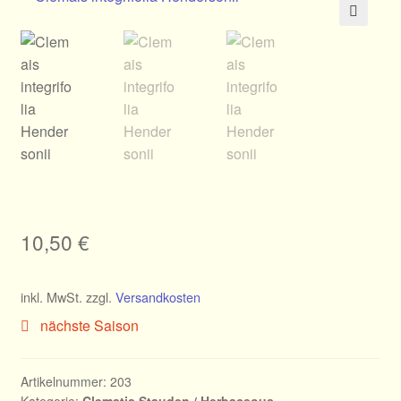
Allgemeines
🔍
Ratgeber
Über Clematis
Über uns
Warenkorb
10,50
€
inkl. MwSt.
zzgl.
Versandkosten
nächste Saison
Artikelnummer:
203
Kategorie:
Clematis Stauden / Herbaceous