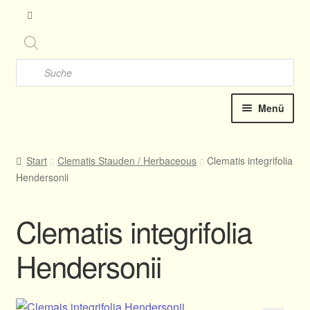
Zu
Zu
Nav
Inh
spr
spr
Products
search
Menü
Startseite
Start
Clematis Stauden / Herbaceous
Clematis integrifolia
Hendersonii
Clematis-Shop
Katalog online 2025
Clematis integrifolia
Kontakt
Hendersonii
Termine