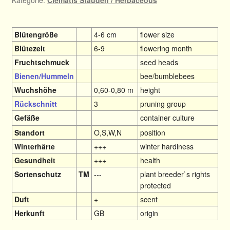
Blütengröße
4-6 cm
flower size
Blütezeit
6-9
flowering month
Fruchtschmuck
seed heads
Bienen/Hummeln
bee/bumblebees
Wuchshöhe
0,60-0,80 m
height
Rückschnitt
3
pruning group
Gefäße
container culture
Standort
O,S,W,N
position
Winterhärte
+++
winter hardiness
Gesundheit
+++
health
Sortenschutz
TM
---
plant breeder`s rights
protected
Duft
+
scent
Herkunft
GB
origin