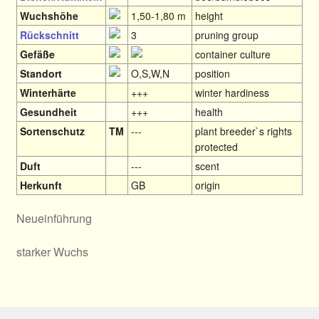
Wuchshöhe
1,50-1,80 m
height
Rückschnitt
3
pruning group
Gefäße
container culture
Standort
O,S,W,N
position
Winterhärte
+++
winter hardiness
Gesundheit
+++
health
Sortenschutz
TM
---
plant breeder`s rights
protected
Duft
---
scent
Herkunft
GB
origin
Neueinführung
starker Wuchs