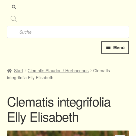
Zu
Zu
Nav
Inh
spr
spr
Products
search
Menü
Startseite
Start
Clematis Stauden / Herbaceous
Clematis
integrifolia Elly Elisabeth
Clematis-Shop
Neu Katalog online 2025
Clematis integrifolia
Kontakt
Elly Elisabeth
Termine