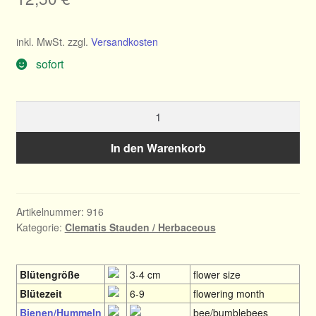
inkl. MwSt.
zzgl.
Versandkosten
sofort
Clematis
integrifolia
Elly
In den Warenkorb
Elisabeth
Menge
Artikelnummer:
916
Kategorie:
Clematis Stauden / Herbaceous
Blütengröße
3-4 cm
flower size
Blütezeit
6-9
flowering month
Bienen/Hummeln
bee/bumblebees