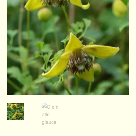
Allgemeines
Ratgeber
Über Clematis
Über uns
Warenkorb