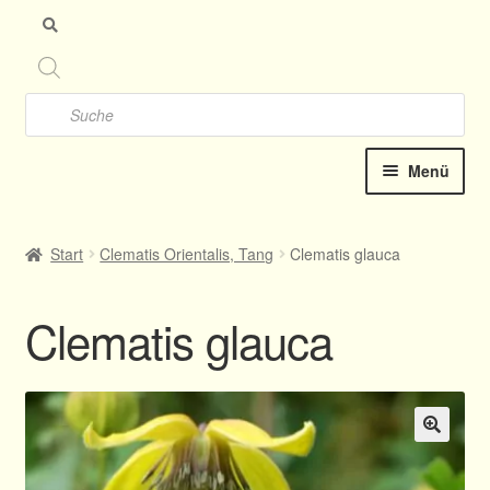
Zu
Zu
Nav
Inh
spr
spr
Products
search
Menü
Startseite
Start
Clematis Orientalis, Tang
Clematis glauca
Clematis-Shop
Clematis glauca
Katalog online 2025
Kontakt
Termine
🔍