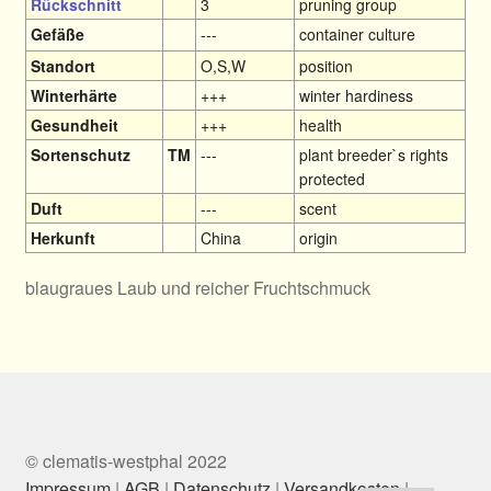
Rückschnitt
3
pruning group
Gefäße
---
container culture
Standort
O,S,W
position
Winterhärte
+++
winter hardiness
Gesundheit
+++
health
Sortenschutz
TM
---
plant breeder`s rights
protected
Duft
---
scent
Herkunft
China
origin
blaugraues Laub und reicher Fruchtschmuck
© clematis-westphal 2022
Impressum
|
AGB
|
Datenschutz
|
Versandkosten
|