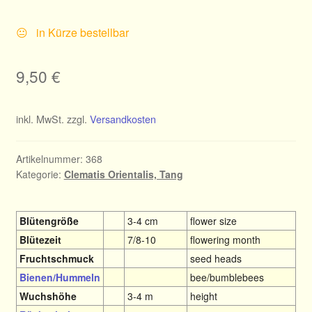
😐 in Kürze bestellbar
9,50
€
inkl. MwSt.
zzgl.
Versandkosten
Artikelnummer:
368
Kategorie:
Clematis Orientalis, Tang
Blütengröße
3-4 cm
flower size
Blütezeit
7/8-10
flowering month
Fruchtschmuck
seed heads
Bienen/Hummeln
bee/bumblebees
Wuchshöhe
3-4 m
height