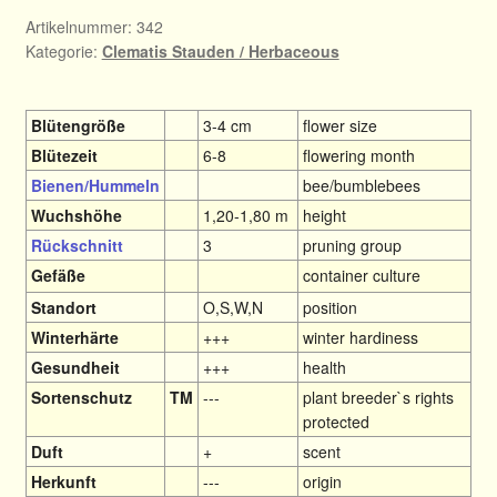
Artikelnummer:
342
Kategorie:
Clematis Stauden / Herbaceous
Blütengröße
3-4 cm
flower size
Blütezeit
6-8
flowering month
Bienen/Hummeln
bee/bumblebees
Wuchshöhe
1,20-1,80 m
height
Rückschnitt
3
pruning group
Gefäße
container culture
Standort
O,S,W,N
position
Winterhärte
+++
winter hardiness
Gesundheit
+++
health
Sortenschutz
TM
---
plant breeder`s rights
protected
Duft
+
scent
Herkunft
---
origin