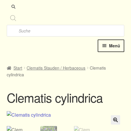
Zu
Zu
Nav
Inh
spr
spr
Products
search
Menü
Startseite
Start
Clematis Stauden / Herbaceous
Clematis
cylindrica
Clematis-Shop
Neu Katalog online 2025
Clematis cylindrica
Kontakt
Termine
🔍