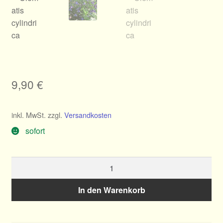
Allgemeines
Ratgeber
Über Clematis
9,90
€
Über uns
inkl. MwSt.
zzgl.
Versandkosten
Warenkorb
sofort
Clematis
cylindrica
Menge
In den Warenkorb