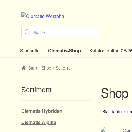
Zur
Zum
Navigation
Inhalt
Products
springen
springen
search
Startseite
Clematis-Shop
Katalog online 25/2
Start
Shop
Seite 17
Shop
Sortiment
Clematis Hybriden
Clematis Alpina