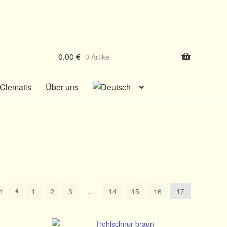
0,00
€
0 Artikel
Clematis
Über uns
t
1
2
3
…
14
15
16
17