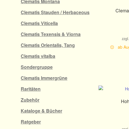
Clematis Montana
Clemat
Clematis Stauden / Herbaceous
Clematis Viticella
Clematis Texensis & Viorna
zzgl
Clematis Orientalis, Tang
😐 ab Aug
Clematis vitalba
Sondergruppe
Clematis Immergrüne
Raritäten
Zubehör
Hoh
Kataloge & Bücher
Ratgeber