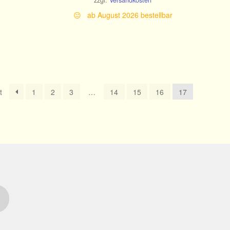
zzgl.
Versandkosten
😐 ab August 2026 bestellbar
t
1
2
3
…
14
15
16
17