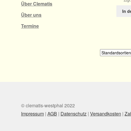
zzgl
Über Clematis
In 
Über uns
Termine
© clematis-westphal 2022
Impressum
|
AGB
|
Datenschutz
|
Versandkosten
|
Za